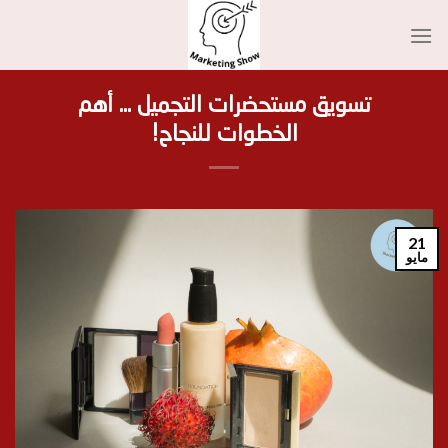
Ski
t
conten
تسويق مستحضرات التجميل … أهم
الخطوات للنجاح!
21
مايو