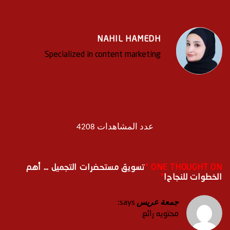
NAHIL HAMEDH
Specialized in content marketing
عدد المشاهدات 4208
ONE THOUGHT ON “
تسويق مستحضرات التجميل … أهم
الخطوات للنجاح!
”
جمعة عريس
says:
محتويه رائع