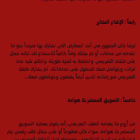
رابعاً : الإقناع المتكرر
لربما كان الجمهور في أحد المعارض التي تشارك بها متردداً نحو ما
تقدمه من خدمات أو لم يمتلك وقتاً كافياً للاستماع لك، لكنه حصل
على ملفك التعريفي، واحتفظ به لفترة طويلة، واطلع عليه عدة
مرات، ويتواصل معك للحصول على خددماتك، ثم يشارك ملفك
التعريفي مع زملاءه الذين أيضاً يقتنعون ويتواصلون معك…
خامساً : التسويق المستمر بلا هوادة
من أروع ما يقدمه الملف التعريفي، أنه يقوم بعملية التسويق
المستمر بلا هوادة، سواء كان مطبوعاً أو على شكل ملف رقمي يتم
مشاركته عبر البريد الإلكتروني، فمحتواه قابل للتداول المستمر بين