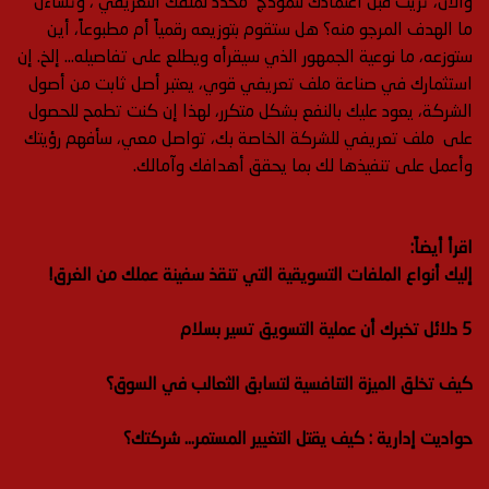
والآن، تريث قبل اعتمادك لنموذج محدد لملفك التعريفي ، وتساءل
ما الهدف المرجو منه؟ هل ستقوم بتوزيعه رقمياً أم مطبوعاً، أين
ستوزعه، ما نوعية الجمهور الذي سيقرأه ويطلع على تفاصيله… إلخ. إن
استثمارك في صناعة ملف تعريفي قوي، يعتبر أصل ثابت من أصول
الشركة، يعود عليك بالنفع بشكل متكرر، لهذا إن كنت تطمح للحصول
على ملف تعريفي للشركة الخاصة بك، تواصل معي، سأفهم رؤيتك
وأعمل على تنفيذها لك بما يحقق أهدافك وآمالك.
اقرأ أيضاً:
إليك أنواع الملفات التسويقية التي تنقذ سفينة عملك من الغرق!
5 دلائل تخبرك أن عملية التسويق تسير بسلام
كيف تخلق الميزة التنافسية لتسابق الثعالب في السوق؟
حواديت إدارية : كيف يقتل التغيير المستمر… شركتك؟