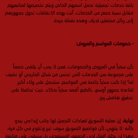
باقة خدمات تجميلية تحمل اسمهم الخاص ويتم تخصيصها لمتابعيهم
مقابل نسبة خصم من الخدمات، أنت بهذه الاتفاقات تحول جمهورهم
إلى زبائن محتملين لديك، وهذه نقطة جيدة.
– خصومات المواسم والعروض:
كُن سخياً في العروض والخصومات، فمن لا يحب أن يتلقى خصماً
على مجموعة ىمن الخدمات التي تحسن من شكل الخارجي أو تضيف
له؟ إذا كنت سخياً خاصة في المواسم، ستحصل على ولاء أكبر
لقاعدة جمهور أوسع.. بالطبع أقصد سخياً بذكاء.. حيث تحافظ على
تحقيق هامش ربح.
نهاية،
إن عملية التسويق لعيادات التجميل لها جانب إبداعي يبدو
كأنه لا ينتهي، لأن مواضيع التسويق سوف تبرز وتتنوع في كل مرة،
وهذا لن يخلق الملل لدى الجمهور المستهدف بل سيبقى على متابعة