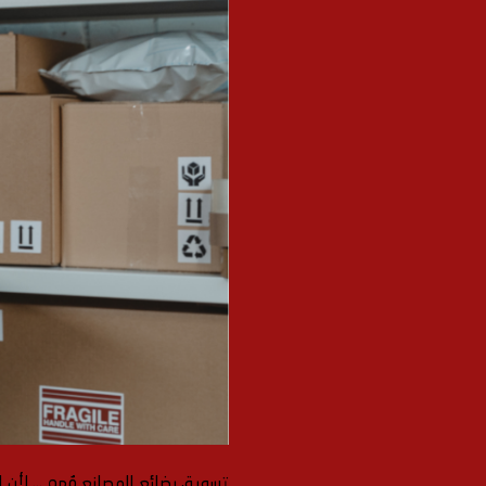
تسويق بضائع المصانع مُهم … لأن ا