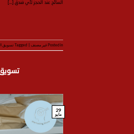
السائح عند الحجز لأي فندق […]
Posted in
غير مصنف
|
Tagged
تسويق ال
تسويق ب
29
مايو