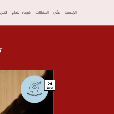
Ski
t
الرئيسية
عنّي
المقالات
شركاء النجاح
التنز
conten
ت
24
يونيو