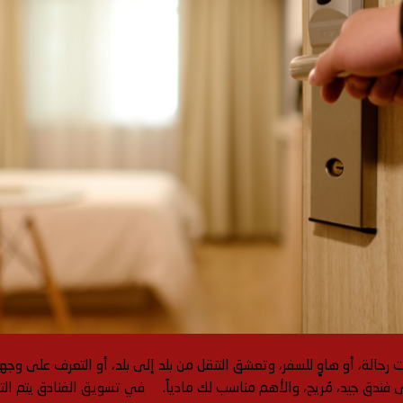
رحالة، أو هاوٍ للسفر، وتعشق التنقل من بلد إلى بلد، أو التعرف على و
ى فندق جيد، مُريح، والأهم مناسب لك مادياً. في تسويق الفنادق يتم التر